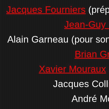
Jacques Fourniers
(prép
Jean-Guy 
Alain Garneau
(pour son
Brian 
Xavier Mouraux
Jacques Coll
André M