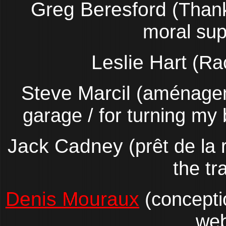
G
reg
B
eresford
(Thank
moral supp
Leslie Hart
(Rac
Steve
Marcil
(aménagem
garage / for turning my 
Jack Cadney
(prêt de la
the tra
Denis Mouraux
(concepti
we